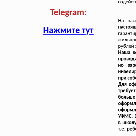
содейст
Telegram:
На нас
настоя
Нажмите тут
гарант
жильцом
рублей 
Наша к
проводи
но зар
нивелир
при соб
Для оф
требуе
больш
оформл
оформле
УФМС. 
в школу
т.е. ре